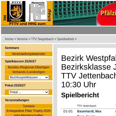
Home
>
Vereine
>
TTV Siegelbach
>
Spielbetrieb
>
Seminare
Veranstaltungskalender
Bezirk Westpfa
Spielklassen 2026/27
Bezirksklasse 
Bundes-/Regional-/Oberligen
Verbands-/Landesligen
TTV Jettenbach
10:30 Uhr
Pokal 2026/27
Spielbericht
Veranstaltungen
Turniere
TTV Jettenbach
tt-megastore Pfalz Trophy 2020
D1-D1
Baumhardt, Max
mini-Meisterschaften