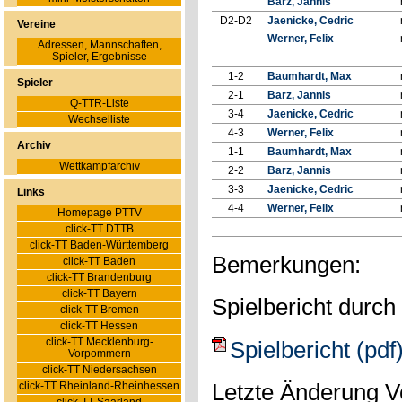
Barz, Jannis
D2-D2
Jaenicke, Cedric
Vereine
Werner, Felix
Adressen, Mannschaften,
Spieler, Ergebnisse
1-2
Baumhardt, Max
Spieler
2-1
Barz, Jannis
Q-TTR-Liste
3-4
Jaenicke, Cedric
Wechselliste
4-3
Werner, Felix
Archiv
1-1
Baumhardt, Max
Wettkampfarchiv
2-2
Barz, Jannis
3-3
Jaenicke, Cedric
Links
4-4
Werner, Felix
Homepage PTTV
click-TT DTTB
click-TT Baden-Württemberg
Bemerkungen:
click-TT Baden
click-TT Brandenburg
click-TT Bayern
Spielbericht durch
click-TT Bremen
click-TT Hessen
click-TT Mecklenburg-
Spielbericht (pdf
Vorpommern
click-TT Niedersachsen
click-TT Rheinland-Rheinhessen
Letzte Änderung V