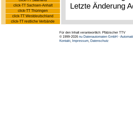
click-TT Saarland
Letzte Änderung A
click-TT Sachsen-Anhalt
click-TT Thüringen
click-TT Westdeutschland
click-TT restliche Verbände
Für den Inhalt verantwortlich: Pfälzischer TTV
© 1999-2026
nu Datenautomaten GmbH - Automatis
Kontakt
,
Impressum
,
Datenschutz