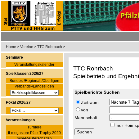
Home
>
Vereine
>
TTC Rohrbach
>
Seminare
Veranstaltungskalender
TTC Rohrbach
Spielklassen 2026/27
Spielbetrieb und Ergebn
Bundes-/Regional-/Oberligen
Verbands-/Landesligen
Spielberichte Suchen
Zeitraum
Pokal 2026/27
von
Mannschaft
Veranstaltungen
nur Heimsp
Turniere
tt-megastore Pfalz Trophy 2020
mini-Meisterschaften