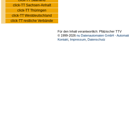
click-TT Saarland
click-TT Sachsen-Anhalt
click-TT Thüringen
click-TT Westdeutschland
click-TT restliche Verbände
Für den Inhalt verantwortlich: Pfälzischer TTV
© 1999-2026
nu Datenautomaten GmbH - Automatis
Kontakt
,
Impressum
,
Datenschutz