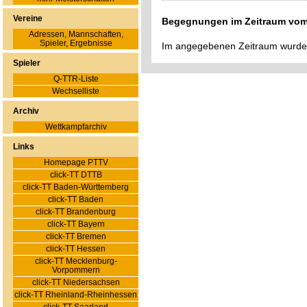
Vereine
Begegnungen im Zeitraum vom 
Adressen, Mannschaften,
Spieler, Ergebnisse
Im angegebenen Zeitraum wurde
Spieler
Q-TTR-Liste
Wechselliste
Archiv
Wettkampfarchiv
Links
Homepage PTTV
click-TT DTTB
click-TT Baden-Württemberg
click-TT Baden
click-TT Brandenburg
click-TT Bayern
click-TT Bremen
click-TT Hessen
click-TT Mecklenburg-
Vorpommern
click-TT Niedersachsen
click-TT Rheinland-Rheinhessen