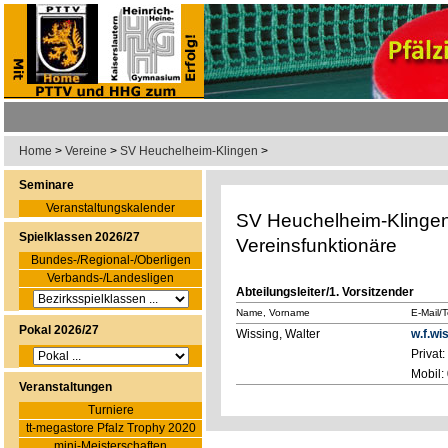
Home
>
Vereine
>
SV Heuchelheim-Klingen
>
Seminare
Veranstaltungskalender
SV Heuchelheim-Klinge
Spielklassen 2026/27
Vereinsfunktionäre
Bundes-/Regional-/Oberligen
Verbands-/Landesligen
Abteilungsleiter/1. Vorsitzender
Name, Vorname
E-Mail/
Pokal 2026/27
Wissing, Walter
w.f.w
Privat
Mobil:
Veranstaltungen
Turniere
tt-megastore Pfalz Trophy 2020
mini-Meisterschaften