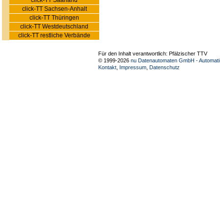
click-TT Saarland
click-TT Sachsen-Anhalt
click-TT Thüringen
click-TT Westdeutschland
click-TT restliche Verbände
Für den Inhalt verantwortlich: Pfälzischer TTV
© 1999-2026
nu Datenautomaten GmbH - Automatis
Kontakt
,
Impressum
,
Datenschutz