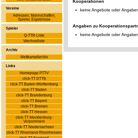
Kooperationen
Vereine
keine Angebote oder Angabe
Adressen, Mannschaften,
Spieler, Ergebnisse
Angaben zu Kooperationspart
Spieler
keine Angebote oder Angaben
Q-TTR-Liste
Wechselliste
Archiv
Wettkampfarchiv
Links
Homepage PTTV
click-TT DTTB
click-TT Baden-Württemberg
click-TT Baden
click-TT Brandenburg
click-TT Bayern
click-TT Bremen
click-TT Hessen
click-TT Mecklenburg-
Vorpommern
click-TT Niedersachsen
click-TT Rheinland-Rheinhessen