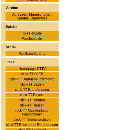
Vereine
Adressen, Mannschaften,
Spieler, Ergebnisse
Spieler
Q-TTR-Liste
Wechselliste
Archiv
Wettkampfarchiv
Links
Homepage PTTV
click-TT DTTB
click-TT Baden-Württemberg
click-TT Baden
click-TT Brandenburg
click-TT Bayern
click-TT Bremen
click-TT Hessen
click-TT Mecklenburg-
Vorpommern
click-TT Niedersachsen
click-TT Rheinland-Rheinhessen