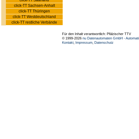
click-TT Saarland
click-TT Sachsen-Anhalt
click-TT Thüringen
click-TT Westdeutschland
click-TT restliche Verbände
Für den Inhalt verantwortlich: Pfälzischer TTV
© 1999-2026
nu Datenautomaten GmbH - Automatis
Kontakt
,
Impressum
,
Datenschutz