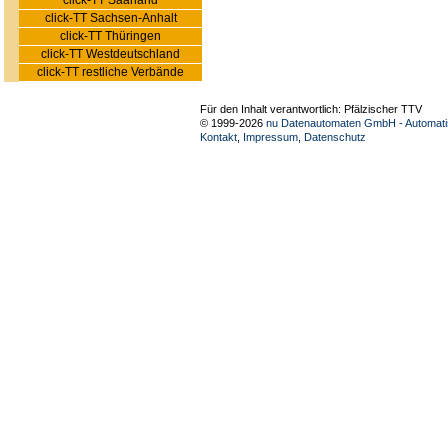
click-TT Saarland
click-TT Sachsen-Anhalt
click-TT Thüringen
click-TT Westdeutschland
click-TT restliche Verbände
Für den Inhalt verantwortlich: Pfälzischer TTV
© 1999-2026
nu Datenautomaten GmbH - Automatis
Kontakt
,
Impressum
,
Datenschutz