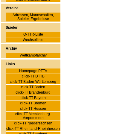
Vereine
Adressen, Mannschaften,
Spieler, Ergebnisse
Spieler
Q-TTR-Liste
Wechselliste
Archiv
Wettkampfarchiv
Links
Homepage PTTV
click-TT DTTB
click-TT Baden-Württemberg
click-TT Baden
click-TT Brandenburg
click-TT Bayern
click-TT Bremen
click-TT Hessen
click-TT Mecklenburg-
Vorpommern
click-TT Niedersachsen
click-TT Rheinland-Rheinhessen