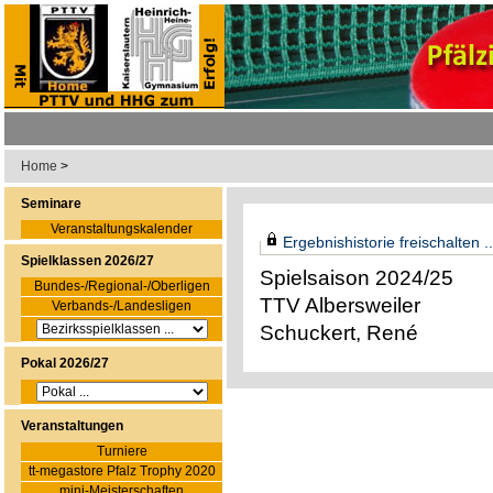
Home
>
Seminare
Veranstaltungskalender
Ergebnishistorie freischalten ..
Spielklassen 2026/27
Spielsaison 2024/25
Bundes-/Regional-/Oberligen
TTV Albersweiler
Verbands-/Landesligen
Schuckert, René
Pokal 2026/27
Veranstaltungen
Turniere
tt-megastore Pfalz Trophy 2020
mini-Meisterschaften