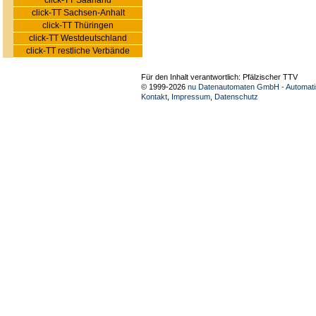
click-TT Saarland
click-TT Sachsen-Anhalt
click-TT Thüringen
click-TT Westdeutschland
click-TT restliche Verbände
Für den Inhalt verantwortlich: Pfälzischer TTV
© 1999-2026
nu Datenautomaten GmbH - Automatis
Kontakt
,
Impressum
,
Datenschutz