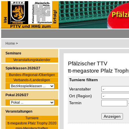
Home
>
Seminare
Veranstaltungskalender
Pfälzischer TTV
Spielklassen 2026/27
tt-megastore Pfalz Trop
Bundes-/Regional-/Oberligen
Turniere filtern
Verbands-/Landesligen
Veranstalter
Pokal 2026/27
Ort (Region)
Termin
Veranstaltungen
Turniere
tt-megastore Pfalz Trophy 2020
mini-Meisterschaften