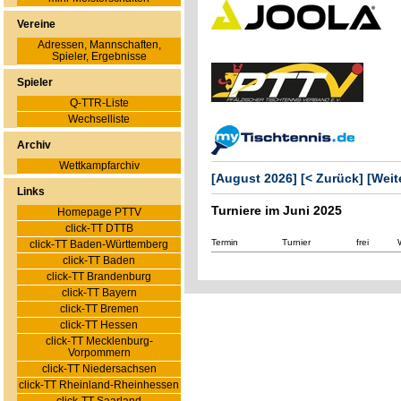
Vereine
Adressen, Mannschaften,
Spieler, Ergebnisse
Spieler
Q-TTR-Liste
Wechselliste
Archiv
Wettkampfarchiv
[August 2026]
[< Zurück]
[Weit
Links
Turniere im Juni 2025
Homepage PTTV
click-TT DTTB
Termin
Turnier
frei
click-TT Baden-Württemberg
click-TT Baden
click-TT Brandenburg
click-TT Bayern
click-TT Bremen
click-TT Hessen
click-TT Mecklenburg-
Vorpommern
click-TT Niedersachsen
click-TT Rheinland-Rheinhessen