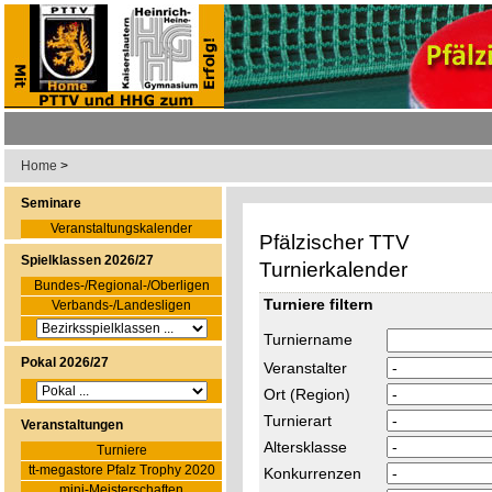
Home
>
Seminare
Veranstaltungskalender
Pfälzischer TTV
Spielklassen 2026/27
Turnierkalender
Bundes-/Regional-/Oberligen
Turniere filtern
Verbands-/Landesligen
Turniername
Pokal 2026/27
Veranstalter
Ort (Region)
Turnierart
Veranstaltungen
Altersklasse
Turniere
tt-megastore Pfalz Trophy 2020
Konkurrenzen
mini-Meisterschaften