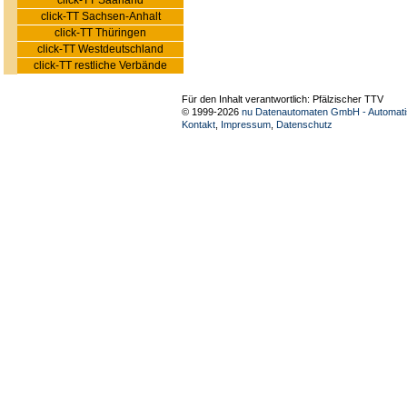
click-TT Saarland
click-TT Sachsen-Anhalt
click-TT Thüringen
click-TT Westdeutschland
click-TT restliche Verbände
Für den Inhalt verantwortlich: Pfälzischer TTV
© 1999-2026
nu Datenautomaten GmbH - Automatis
Kontakt
,
Impressum
,
Datenschutz