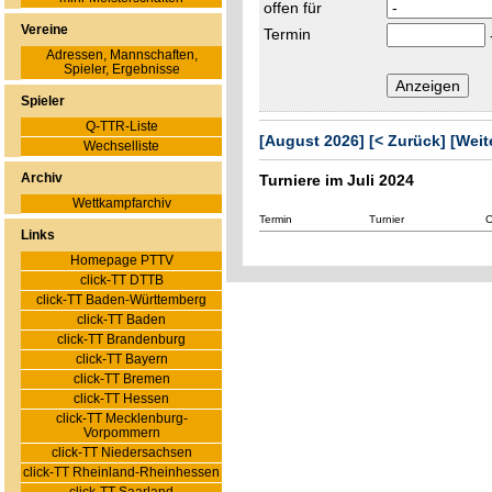
offen für
Vereine
Termin
Adressen, Mannschaften,
Spieler, Ergebnisse
Spieler
Q-TTR-Liste
[August 2026]
[< Zurück]
[Weit
Wechselliste
Archiv
Turniere im Juli 2024
Wettkampfarchiv
Termin
Turnier
O
Links
Homepage PTTV
click-TT DTTB
click-TT Baden-Württemberg
click-TT Baden
click-TT Brandenburg
click-TT Bayern
click-TT Bremen
click-TT Hessen
click-TT Mecklenburg-
Vorpommern
click-TT Niedersachsen
click-TT Rheinland-Rheinhessen