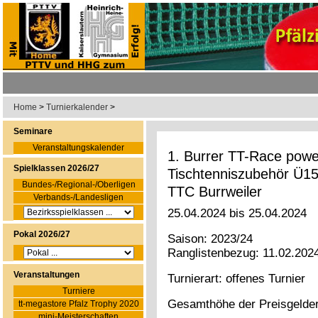
Home
>
Turnierkalender
>
Seminare
Veranstaltungskalender
1. Burrer TT-Race powe
Spielklassen 2026/27
Tischtenniszubehör Ü
Bundes-/Regional-/Oberligen
TTC Burrweiler
Verbands-/Landesligen
25.04.2024 bis 25.04.2024
Pokal 2026/27
Saison: 2023/24
Ranglistenbezug: 11.02.202
Veranstaltungen
Turnierart: offenes Turnier
Turniere
Gesamthöhe der Preisgelder
tt-megastore Pfalz Trophy 2020
mini-Meisterschaften