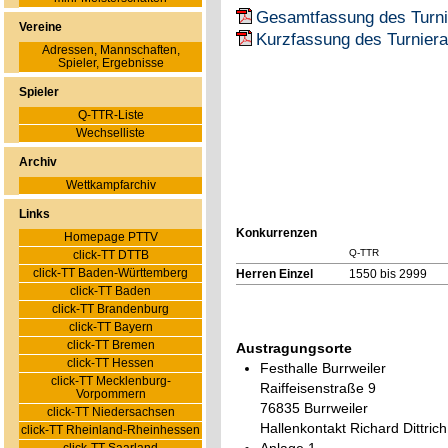
Gesamtfassung des Turnie
Vereine
Kurzfassung des Turniera
Adressen, Mannschaften,
Spieler, Ergebnisse
Spieler
Q-TTR-Liste
Wechselliste
Archiv
Wettkampfarchiv
Links
Konkurrenzen
Homepage PTTV
Q-TTR
click-TT DTTB
click-TT Baden-Württemberg
Herren Einzel
1550 bis 2999
click-TT Baden
click-TT Brandenburg
click-TT Bayern
click-TT Bremen
Austragungsorte
click-TT Hessen
Festhalle Burrweiler
click-TT Mecklenburg-
Raiffeisenstraße 9
Vorpommern
76835 Burrweiler
click-TT Niedersachsen
Hallenkontakt Richard Dittrich
click-TT Rheinland-Rheinhessen