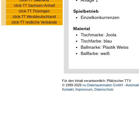
Anlage 1
click-TT Saarland
click-TT Sachsen-Anhalt
Spielbetrieb
click-TT Thüringen
click-TT Westdeutschland
Einzelkonkurrenzen
click-TT restliche Verbände
Material
Tischmarke:
Joola
Tischfarbe:
blau
Ballmarke:
Plastik Weiss
Ballfarbe:
weiß
Für den Inhalt verantwortlich: Pfälzischer TTV
© 1999-2026
nu Datenautomaten GmbH - Automatis
Kontakt
,
Impressum
,
Datenschutz