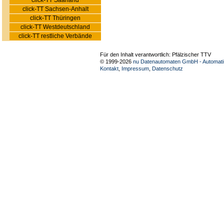
click-TT Saarland
click-TT Sachsen-Anhalt
click-TT Thüringen
click-TT Westdeutschland
click-TT restliche Verbände
Für den Inhalt verantwortlich: Pfälzischer TTV
© 1999-2026
nu Datenautomaten GmbH - Automatis
Kontakt
,
Impressum
,
Datenschutz