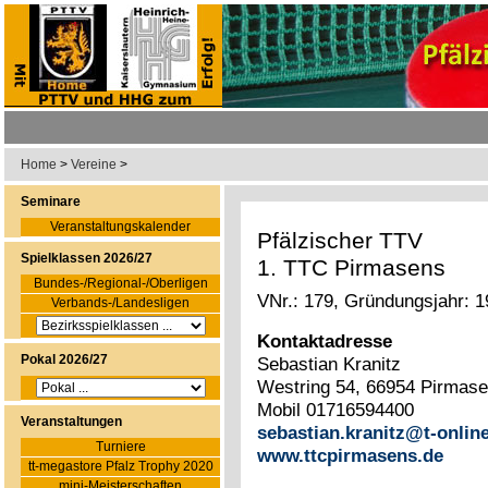
Home
>
Vereine
>
Seminare
Veranstaltungskalender
Pfälzischer TTV
Spielklassen 2026/27
1. TTC Pirmasens
Bundes-/Regional-/Oberligen
VNr.: 179, Gründungsjahr: 
Verbands-/Landesligen
Kontaktadresse
Pokal 2026/27
Sebastian Kranitz
Westring 54, 66954 Pirmase
Mobil 01716594400
Veranstaltungen
sebastian.kranitz@t-onlin
Turniere
www.ttcpirmasens.de
tt-megastore Pfalz Trophy 2020
mini-Meisterschaften