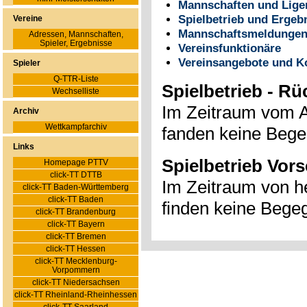
Mannschaften und Lige
Spielbetrieb und Ergeb
Vereine
Mannschaftsmeldungen
Adressen, Mannschaften,
Spieler, Ergebnisse
Vereinsfunktionäre
Vereinsangebote und K
Spieler
Q-TTR-Liste
Spielbetrieb - R
Wechselliste
Im Zeitraum vom 
Archiv
Wettkampfarchiv
fanden keine Bege
Links
Spielbetrieb Vor
Homepage PTTV
click-TT DTTB
Im Zeitraum von 
click-TT Baden-Württemberg
click-TT Baden
finden keine Begeg
click-TT Brandenburg
click-TT Bayern
click-TT Bremen
click-TT Hessen
click-TT Mecklenburg-
Vorpommern
click-TT Niedersachsen
click-TT Rheinland-Rheinhessen